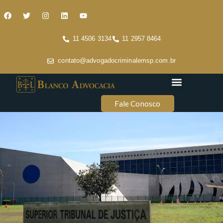
11 4506 3134
11 2957 8464
contato@advogadocriminalemsp.com.br
Áreas de atuação
Conteúdo Criminal
Fale Conosco