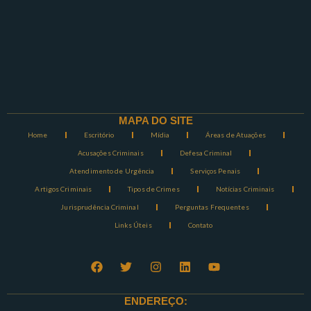
MAPA DO SITE
Home
Escritório
Mídia
Áreas de Atuações
Acusações Criminais
Defesa Criminal
Atendimento de Urgência
Serviços Penais
Artigos Criminais
Tipos de Crimes
Notícias Criminais
Jurisprudência Criminal
Perguntas Frequentes
Links Úteis
Contato
ENDEREÇO: