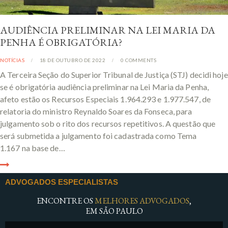
AUDIÊNCIA PRELIMINAR NA LEI MARIA DA
PENHA É OBRIGATÓRIA?
NOTÍCIAS
18 DE OUTUBRO DE 2022
0
COMMENTS
A Terceira Seção do Superior Tribunal de Justiça (STJ) decidi hoje
se é obrigatória audiência preliminar na Lei Maria da Penha,
afeto estão os Recursos Especiais 1.964.293 e 1.977.547, de
relatoria do ministro Reynaldo Soares da Fonseca, para
julgamento sob o rito dos recursos repetitivos. A questão que
será submetida a julgamento foi cadastrada como Tema
1.167 na base de…
ADVOGADOS ESPECIALISTAS
ENCONTRE OS
MELHORES ADVOGADOS
,
EM SÃO PAULO