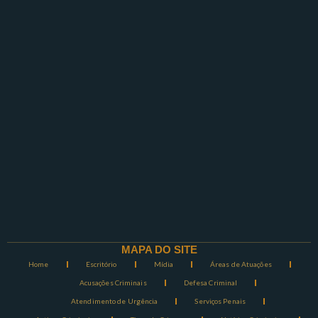
MAPA DO SITE
Home
Escritório
Mídia
Áreas de Atuações
Acusações Criminais
Defesa Criminal
Atendimento de Urgência
Serviços Penais