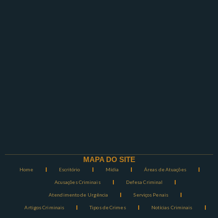
MAPA DO SITE
Home
Escritório
Mídia
Áreas de Atuações
Acusações Criminais
Defesa Criminal
Atendimento de Urgência
Serviços Penais
Artigos Criminais
Tipos de Crimes
Notícias Criminais