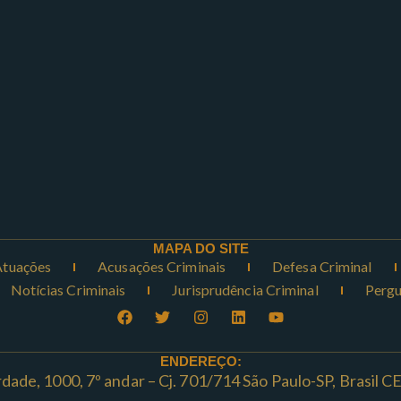
MAPA DO SITE
Atuações
Acusações Criminais
Defesa Criminal
Notícias Criminais
Jurisprudência Criminal
Pergu
ENDEREÇO:
rdade, 1000, 7º andar – Cj. 701/714 São Paulo-SP, Brasil 