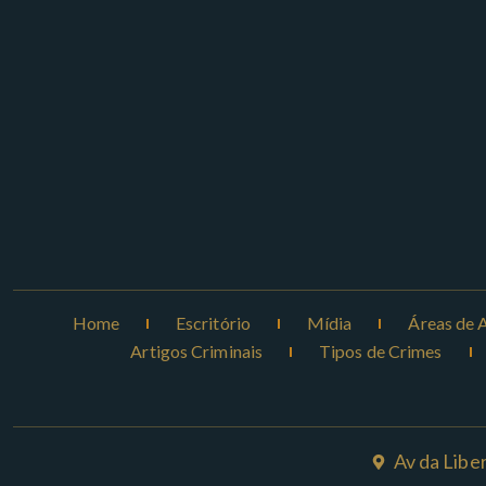
Home
Escritório
Mídia
Áreas de 
Artigos Criminais
Tipos de Crimes
Av da Libe