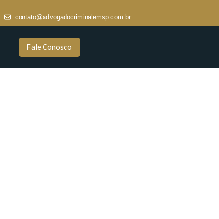
contato@advogadocriminalemsp.com.br
Fale Conosco