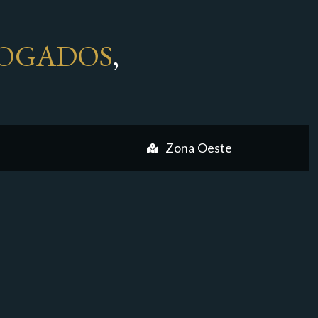
OGADOS
,
Zona Oeste