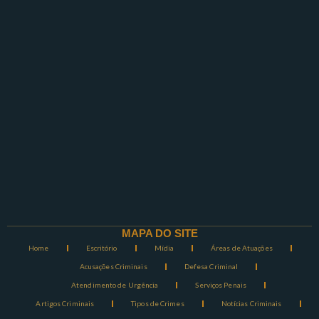
MAPA DO SITE
Home
Escritório
Mídia
Áreas de Atuações
Acusações Criminais
Defesa Criminal
Atendimento de Urgência
Serviços Penais
Artigos Criminais
Tipos de Crimes
Notícias Criminais