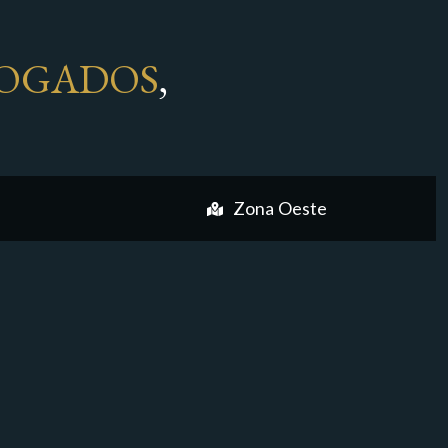
OGADOS
,
Zona Oeste