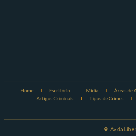
Home
Escritório
Mídia
Áreas de 
Artigos Criminais
Tipos de Crimes
Av da Libe