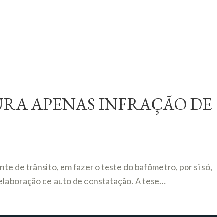
URA APENAS INFRAÇÃO DE
te de trânsito, em fazer o teste do bafômetro, por si só,
 elaboração de auto de constatação. A tese…