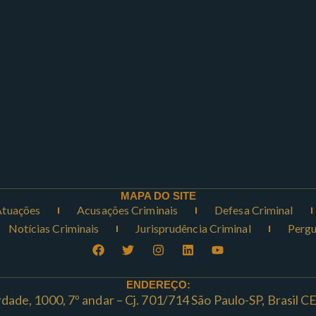
MAPA DO SITE
Atuações
Acusações Criminais
Defesa Criminal
Notícias Criminais
Jurisprudência Criminal
Pergu
ENDEREÇO:
rdade, 1000, 7º andar – Cj. 701/714 São Paulo-SP, Brasil 