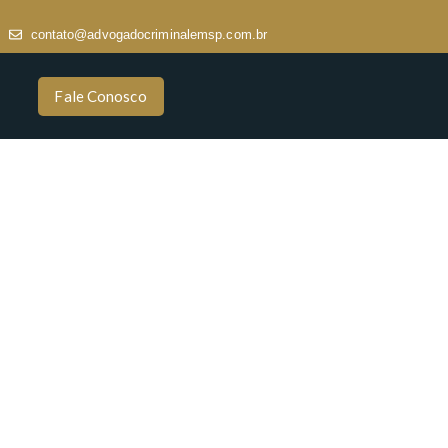
contato@advogadocriminalemsp.com.br
Fale Conosco