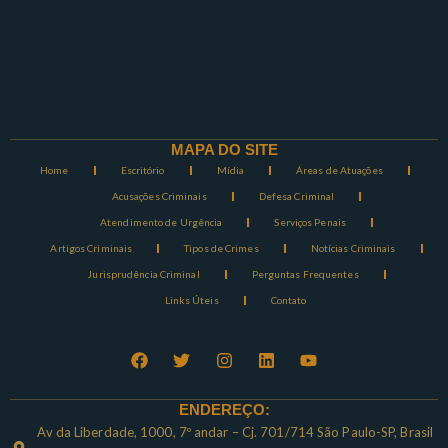
MAPA DO SITE
Home
Escritório
Mídia
Áreas de Atuações
Acusações Criminais
Defesa Criminal
Atendimento de Urgência
Serviços Penais
Artigos Criminais
Tipos de Crimes
Notícias Criminais
Jurisprudência Criminal
Perguntas Frequentes
Links Úteis
Contato
ENDEREÇO:
Av da Liberdade, 1000, 7º andar – Cj. 701/714 São Paulo-SP, Brasil