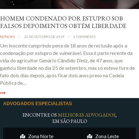
HOMEM CONDENADO POR ESTUPRO SOB
FALSOS DEPOIMENTOS OBTÉM LIBERDADE
NOTÍCIAS
22 DE OUTUBRO DE 2019
0
COMMENTS
Um inocente cumprindo pena de 18 anos de reclusão após a
condenação por estupro de vulnerável. Essa é parte recente da
vida do agricultor Genário Cândido Diniz, de 47 anos, que
ganhou liberdade no dia 25 de setembro, mas só esteve livre de
fato dois dias depois, após ficar dois anos preso na Cadeia
Pública de…
ADVOGADOS ESPECIALISTAS
ENCONTRE OS
MELHORES ADVOGADOS
,
EM SÃO PAULO
Zona Norte
Zona Leste