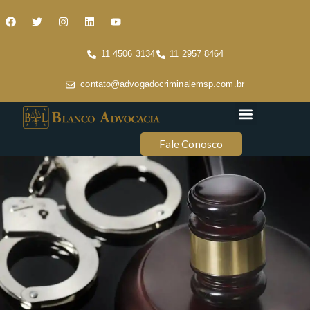
11 4506 3134
11 2957 8464
contato@advogadocriminalemsp.com.br
Áreas de atuação
Conteúdo Criminal
Fale Conosco