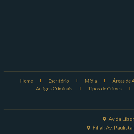
Home
Escritório
Mídia
Áreas de 
Artigos Criminais
Tipos de Crimes
Av da Libe
Filial: Av. Paulis