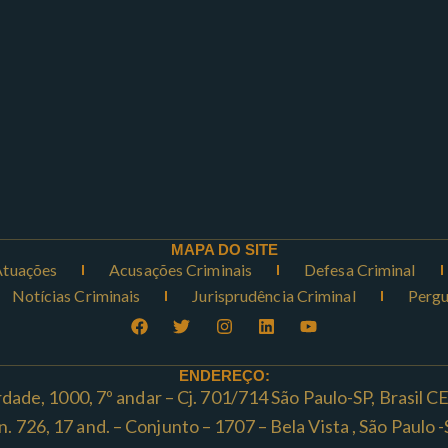
MAPA DO SITE
Atuações
Acusações Criminais
Defesa Criminal
Notícias Criminais
Jurisprudência Criminal
Pergu
ENDEREÇO:
rdade, 1000, 7º andar – Cj. 701/714 São Paulo-SP, Brasil 
ta n. 726, 17 and. – Conjunto – 1707 – Bela Vista , São Paul