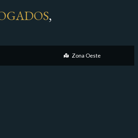
OGADOS
,
Zona Oeste