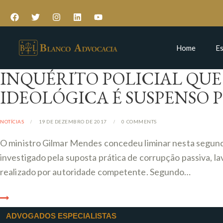
Home
Es
INQUÉRITO POLICIAL QUE
IDEOLÓGICA É SUSPENSO P
NOTÍCIAS
19 DE DEZEMBRO DE 2017
0
COMMENTS
O ministro Gilmar Mendes concedeu liminar nesta segunda-
investigado pela suposta prática de corrupção passiva, la
realizado por autoridade competente. Segundo…
ADVOGADOS ESPECIALISTAS