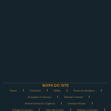
MAPA DO SITE
Home
Escritório
Mídia
Áreas de Atuações
Acusações Criminais
Defesa Criminal
Atendimento de Urgência
Serviços Penais
Artigos Criminais
Tipos de Crimes
Notícias Criminais