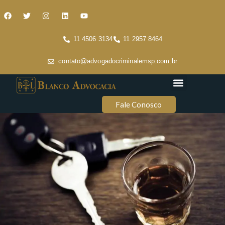
11 4506 3134
11 2957 8464
contato@advogadocriminalemsp.com.br
Áreas de atuação
Conteúdo Criminal
Fale Conosco