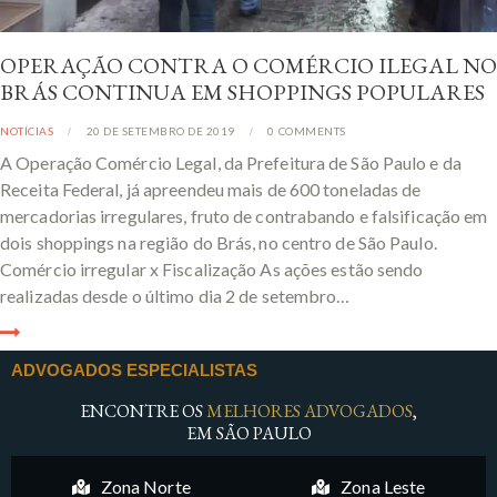
OPERAÇÃO CONTRA O COMÉRCIO ILEGAL NO
BRÁS CONTINUA EM SHOPPINGS POPULARES
NOTÍCIAS
20 DE SETEMBRO DE 2019
0
COMMENTS
A Operação Comércio Legal, da Prefeitura de São Paulo e da
Receita Federal, já apreendeu mais de 600 toneladas de
mercadorias irregulares, fruto de contrabando e falsificação em
dois shoppings na região do Brás, no centro de São Paulo.
Comércio irregular x Fiscalização As ações estão sendo
realizadas desde o último dia 2 de setembro…
ADVOGADOS ESPECIALISTAS
ENCONTRE OS
MELHORES ADVOGADOS
,
EM SÃO PAULO
Zona Norte
Zona Leste