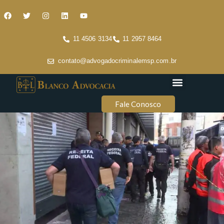
11 4506 3134
11 2957 8464
contato@advogadocriminalemsp.com.br
Áreas de atuação
Conteúdo Criminal
Fale Conosco