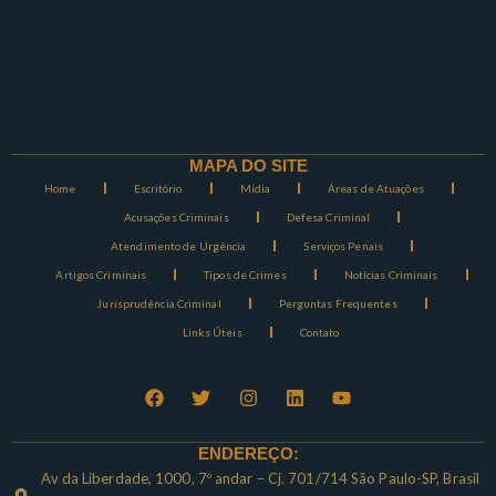
MAPA DO SITE
Home
Escritório
Mídia
Áreas de Atuações
Acusações Criminais
Defesa Criminal
Atendimento de Urgência
Serviços Penais
Artigos Criminais
Tipos de Crimes
Notícias Criminais
Jurisprudência Criminal
Perguntas Frequentes
Links Úteis
Contato
ENDEREÇO:
Av da Liberdade, 1000, 7º andar – Cj. 701/714 São Paulo-SP, Brasil