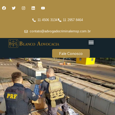
11 4506 3134
11 2957 8464
contato@advogadocriminalemsp.com.br
Áreas de atuação
Conteúdo Criminal
Fale Conosco