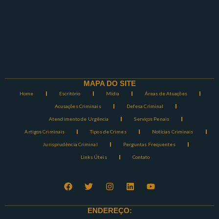
MAPA DO SITE
Home
Escritório
Mídia
Áreas de Atuações
Acusações Criminais
Defesa Criminal
Atendimento de Urgência
Serviços Penais
Artigos Criminais
Tipos de Crimes
Notícias Criminais
Jurisprudência Criminal
Perguntas Frequentes
Links Úteis
Contato
ENDEREÇO: