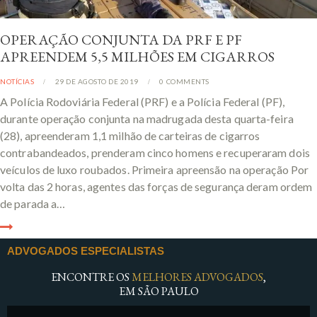
OPERAÇÃO CONJUNTA DA PRF E PF
APREENDEM 5,5 MILHÕES EM CIGARROS
NOTÍCIAS
29 DE AGOSTO DE 2019
0
COMMENTS
A Polícia Rodoviária Federal (PRF) e a Polícia Federal (PF),
durante operação conjunta na madrugada desta quarta-feira
(28), apreenderam 1,1 milhão de carteiras de cigarros
contrabandeados, prenderam cinco homens e recuperaram dois
veículos de luxo roubados. Primeira apreensão na operação Por
volta das 2 horas, agentes das forças de segurança deram ordem
de parada a…
ADVOGADOS ESPECIALISTAS
ENCONTRE OS
MELHORES ADVOGADOS
,
EM SÃO PAULO