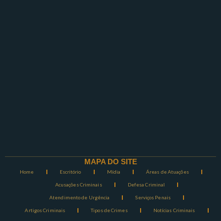
MAPA DO SITE
Home
Escritório
Mídia
Áreas de Atuações
Acusações Criminais
Defesa Criminal
Atendimento de Urgência
Serviços Penais
Artigos Criminais
Tipos de Crimes
Notícias Criminais