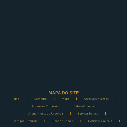
MAPA DO SITE
Home
Escritório
Mídia
Áreas de Atuações
Acusações Criminais
Defesa Criminal
Atendimento de Urgência
Serviços Penais
Artigos Criminais
Tipos de Crimes
Notícias Criminais