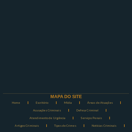
MAPA DO SITE
Home
Escritório
Mídia
Áreas de Atuações
Acusações Criminais
Defesa Criminal
Atendimento de Urgência
Serviços Penais
Artigos Criminais
Tipos de Crimes
Notícias Criminais