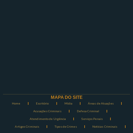
MAPA DO SITE
Home
Escritório
Mídia
Áreas de Atuações
Acusações Criminais
Defesa Criminal
Atendimento de Urgência
Serviços Penais
Artigos Criminais
Tipos de Crimes
Notícias Criminais