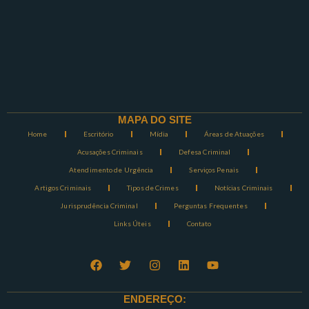
MAPA DO SITE
Home
Escritório
Mídia
Áreas de Atuações
Acusações Criminais
Defesa Criminal
Atendimento de Urgência
Serviços Penais
Artigos Criminais
Tipos de Crimes
Notícias Criminais
Jurisprudência Criminal
Perguntas Frequentes
Links Úteis
Contato
ENDEREÇO: