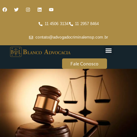
11 4506 3134
11 2957 8464
contato@advogadocriminalemsp.com.br
Áreas de atuação
Conteúdo Criminal
Fale Conosco