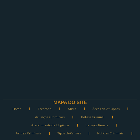
MAPA DO SITE
Home
Escritório
Mídia
Áreas de Atuações
Acusações Criminais
Defesa Criminal
Atendimento de Urgência
Serviços Penais
Artigos Criminais
Tipos de Crimes
Notícias Criminais