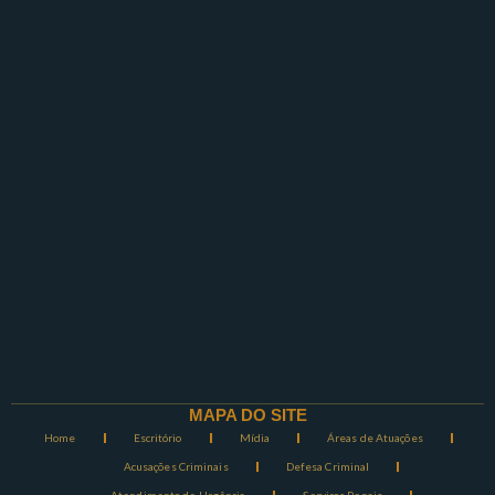
MAPA DO SITE
Home
Escritório
Mídia
Áreas de Atuações
Acusações Criminais
Defesa Criminal