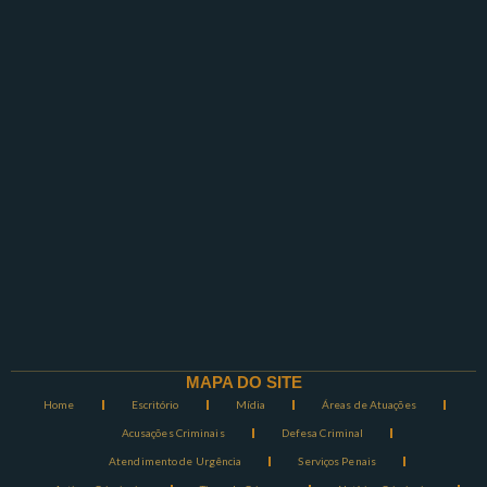
MAPA DO SITE
Home
Escritório
Mídia
Áreas de Atuações
Acusações Criminais
Defesa Criminal
Atendimento de Urgência
Serviços Penais