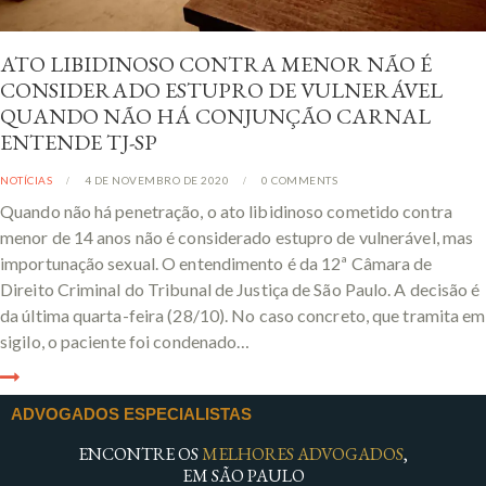
ATO LIBIDINOSO CONTRA MENOR NÃO É
CONSIDERADO ESTUPRO DE VULNERÁVEL
QUANDO NÃO HÁ CONJUNÇÃO CARNAL
ENTENDE TJ-SP
NOTÍCIAS
4 DE NOVEMBRO DE 2020
0
COMMENTS
Quando não há penetração, o ato libidinoso cometido contra
menor de 14 anos não é considerado estupro de vulnerável, mas
importunação sexual. O entendimento é da 12ª Câmara de
Direito Criminal do Tribunal de Justiça de São Paulo. A decisão é
da última quarta-feira (28/10). No caso concreto, que tramita em
sigilo, o paciente foi condenado…
ADVOGADOS ESPECIALISTAS
ENCONTRE OS
MELHORES ADVOGADOS
,
EM SÃO PAULO