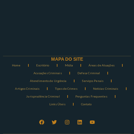
MAPA DO SITE
Home
Escritório
Mídia
Áreas de Atuações
Acusações Criminais
Defesa Criminal
Atendimento de Urgência
Serviços Penais
Artigos Criminais
Tipos de Crimes
Notícias Criminais
Jurisprudência Criminal
Perguntas Frequentes
Links Úteis
Contato