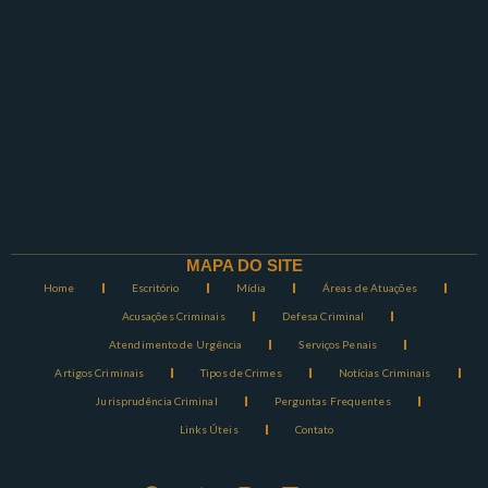
MAPA DO SITE
Home
Escritório
Mídia
Áreas de Atuações
Acusações Criminais
Defesa Criminal
Atendimento de Urgência
Serviços Penais
Artigos Criminais
Tipos de Crimes
Notícias Criminais
Jurisprudência Criminal
Perguntas Frequentes
Links Úteis
Contato