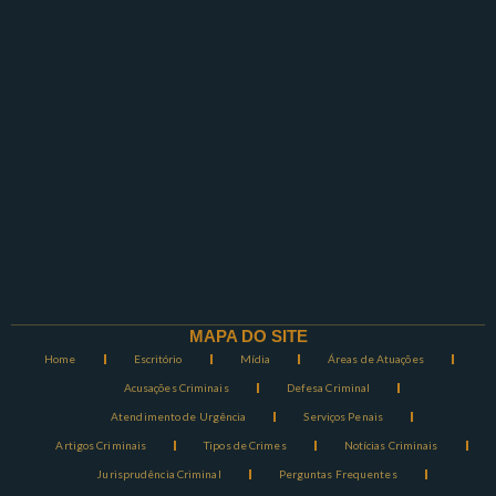
MAPA DO SITE
Home
Escritório
Mídia
Áreas de Atuações
Acusações Criminais
Defesa Criminal
Atendimento de Urgência
Serviços Penais
Artigos Criminais
Tipos de Crimes
Notícias Criminais
Jurisprudência Criminal
Perguntas Frequentes