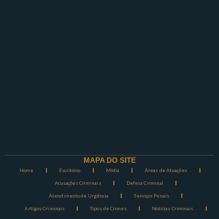
MAPA DO SITE
Home
Escritório
Mídia
Áreas de Atuações
Acusações Criminais
Defesa Criminal
Atendimento de Urgência
Serviços Penais
Artigos Criminais
Tipos de Crimes
Notícias Criminais