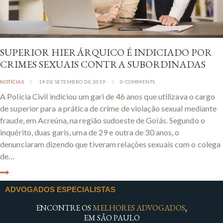
SUPERIOR HIERÁRQUICO É INDICIADO POR
CRIMES SEXUAIS CONTRA SUBORDINADAS
NOTÍCIAS
19 DE SETEMBRO DE 2019
0
COMMENTS
A Polícia Civil indiciou um gari de 46 anos que utilizava o cargo
de superior para a prática de crime de violação sexual mediante
fraude, em Acreúna, na região sudoeste de Goiás. Segundo o
inquérito, duas garis, uma de 29 e outra de 30 anos, o
denunciaram dizendo que tiveram relações sexuais com o colega
de…
ADVOGADOS ESPECIALISTAS
ENCONTRE OS
MELHORES ADVOGADOS
,
EM SÃO PAULO