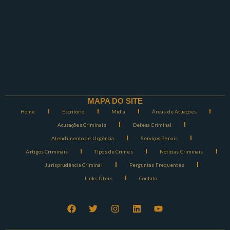
MAPA DO SITE
Home
Escritório
Mídia
Áreas de Atuações
Acusações Criminais
Defesa Criminal
Atendimento de Urgência
Serviços Penais
Artigos Criminais
Tipos de Crimes
Notícias Criminais
Jurisprudência Criminal
Perguntas Frequentes
Links Úteis
Contato