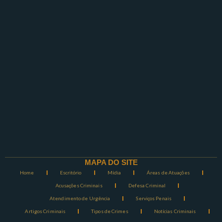
MAPA DO SITE
Home
Escritório
Mídia
Áreas de Atuações
Acusações Criminais
Defesa Criminal
Atendimento de Urgência
Serviços Penais
Artigos Criminais
Tipos de Crimes
Notícias Criminais