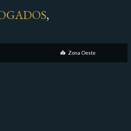
OGADOS
,
Zona Oeste