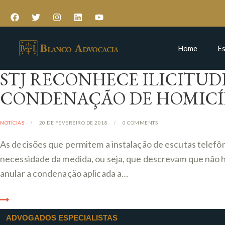
Home
Es
STJ RECONHECE ILICITUD
CONDENAÇÃO DE HOMICÍ
NOTÍCIAS
20 DE FEVEREIRO DE 2018
0
COMMENTS
As decisões que permitem a instalação de escutas tele
necessidade da medida, ou seja, que descrevam que não h
anular a condenação aplicada a…
ADVOGADOS ESPECIALISTAS