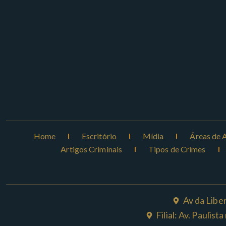
Home
Escritório
Mídia
Áreas de 
Artigos Criminais
Tipos de Crimes
Av da Libe
Filial: Av. Paulis