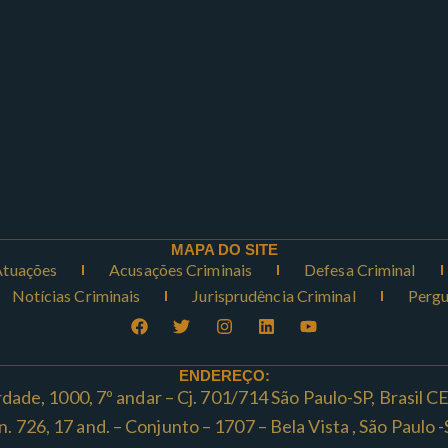
MAPA DO SITE
Atuações
Acusações Criminais
Defesa Criminal
Notícias Criminais
Jurisprudência Criminal
Pergu
ENDEREÇO:
rdade, 1000, 7º andar – Cj. 701/714 São Paulo-SP, Brasil 
ta n. 726, 17 and. – Conjunto – 1707 – Bela Vista , São Paul