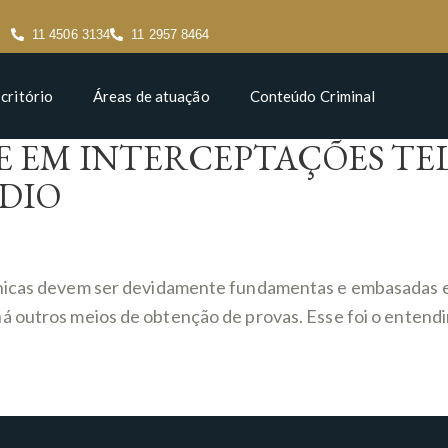
11 4506 3134
11 2957 8464
critório
Áreas de atuação
Conteúdo Criminal
E EM INTERCEPTAÇÕES TE
DIO
fônicas devem ser devidamente fundamentas e embasadas 
á outros meios de obtenção de provas. Esse foi o entendi