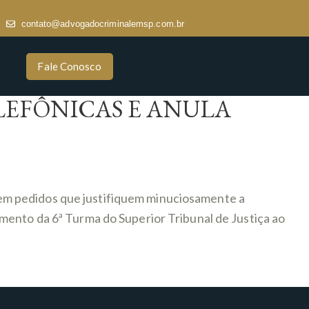
contato@advogadocriminalemsp.com.br
Fale Conosco
LEFÔNICAS E ANULA
em pedidos que justifiquem minuciosamente a
mento da 6ª Turma do Superior Tribunal de Justiça ao