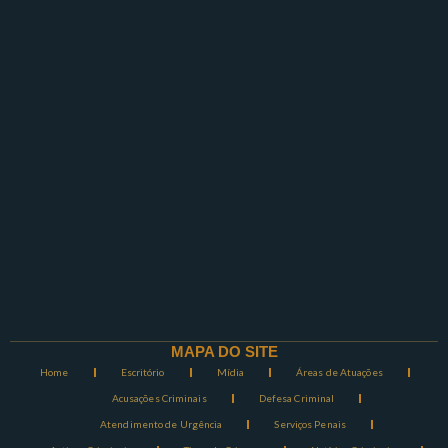
MAPA DO SITE
Home
Escritório
Mídia
Áreas de Atuações
Acusações Criminais
Defesa Criminal
Atendimento de Urgência
Serviços Penais