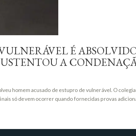
VULNERÁVEL É ABSOLVIDO
 SUSTENTOU A CONDENAÇ
solveu homem acusado de estupro de vulnerável. O colegia
nais só devem ocorrer quando fornecidas provas adiciona