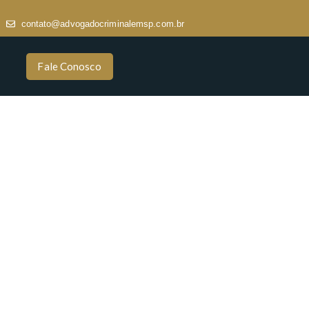
contato@advogadocriminalemsp.com.br
Fale Conosco