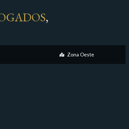
OGADOS
,
Zona Oeste