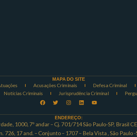
MAPA DO SITE
Atuações
Acusações Criminais
Defesa Criminal
Notícias Criminais
Jurisprudência Criminal
Pergu
ENDEREÇO:
rdade, 1000, 7º andar – Cj. 701/714 São Paulo-SP, Brasil 
ta n. 726, 17 and. – Conjunto – 1707 – Bela Vista , São Paul