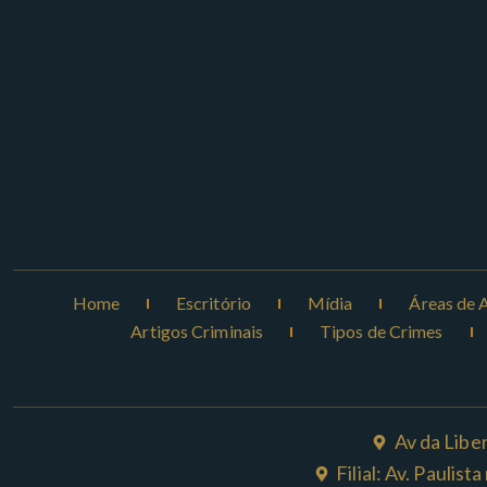
Home
Escritório
Mídia
Áreas de 
Artigos Criminais
Tipos de Crimes
Av da Libe
Filial: Av. Paulis