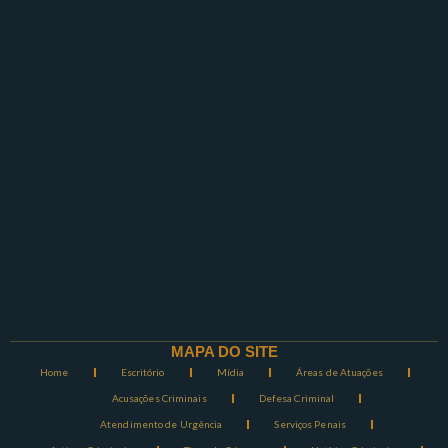
MAPA DO SITE
Home
Escritório
Mídia
Áreas de Atuações
Acusações Criminais
Defesa Criminal
Atendimento de Urgência
Serviços Penais