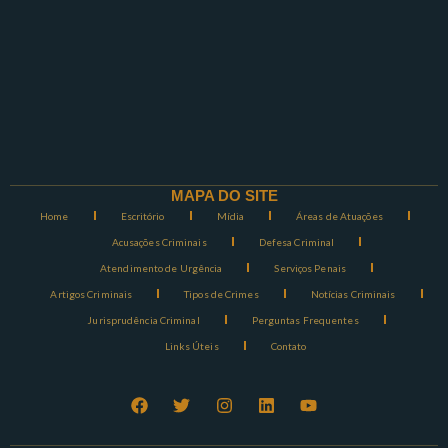
MAPA DO SITE
Home
Escritório
Mídia
Áreas de Atuações
Acusações Criminais
Defesa Criminal
Atendimento de Urgência
Serviços Penais
Artigos Criminais
Tipos de Crimes
Notícias Criminais
Jurisprudência Criminal
Perguntas Frequentes
Links Úteis
Contato