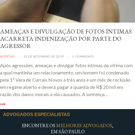
AMEAÇAS E DIVULGAÇÃO DE FOTOS ÍNTIMAS
ACARRETA INDENIZAÇÃO POR PARTE DO
AGRESSOR
NOTÍCIAS
13 DE SETEMBRO DE 2019
0
COMMENTS
Após agressões, ameaças e divulgar fotos íntimas da vítima com
a qual mantinha um relacionamento, um homem foi condenado
pela 1ª Vara de Currais Novos a três anos e um mês de reclusão
em regime aberto e deverá pagar a quantia de R$ 20 mil em
razão dos danos morais a ela causados. A sentença…
ADVOGADOS ESPECIALISTAS
ENCONTRE OS
MELHORES ADVOGADOS
,
EM SÃO PAULO