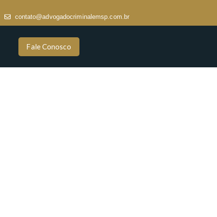
contato@advogadocriminalemsp.com.br
Fale Conosco