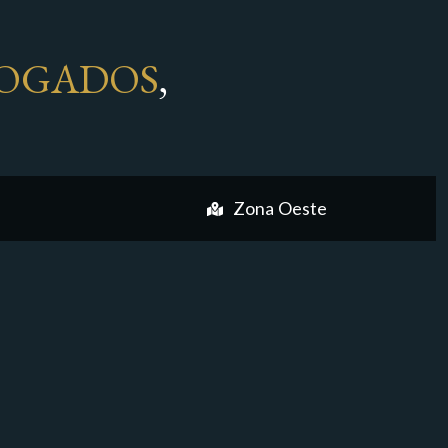
OGADOS
,
Zona Oeste