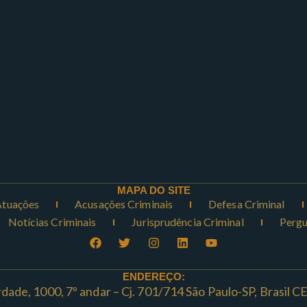
MAPA DO SITE
Atuações
Acusações Criminais
Defesa Criminal
Notícias Criminais
Jurisprudência Criminal
Pergu
ENDEREÇO:
rdade, 1000, 7º andar – Cj. 701/714 São Paulo-SP, Brasil 