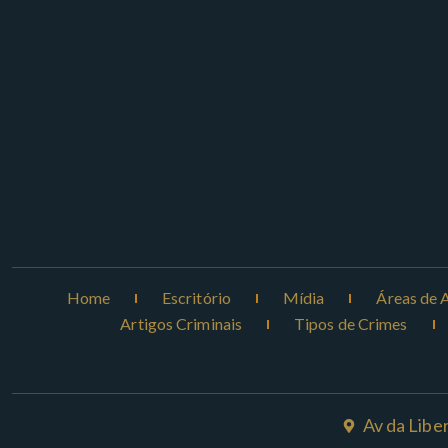
Home
Escritório
Mídia
Áreas de 
Artigos Criminais
Tipos de Crimes
Av da Libe