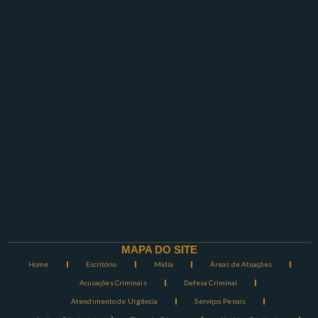
MAPA DO SITE
Home
Escritório
Mídia
Áreas de Atuações
Acusações Criminais
Defesa Criminal
Atendimento de Urgência
Serviços Penais