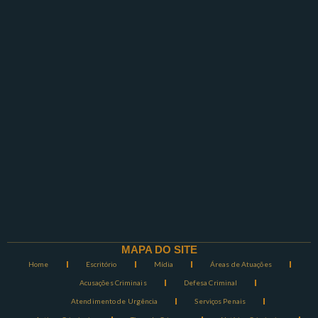
MAPA DO SITE
Home
Escritório
Mídia
Áreas de Atuações
Acusações Criminais
Defesa Criminal
Atendimento de Urgência
Serviços Penais