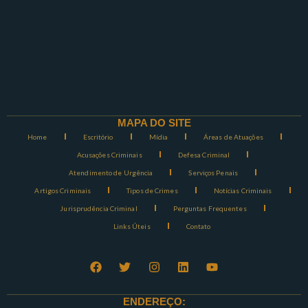
MAPA DO SITE
Home
Escritório
Mídia
Áreas de Atuações
Acusações Criminais
Defesa Criminal
Atendimento de Urgência
Serviços Penais
Artigos Criminais
Tipos de Crimes
Notícias Criminais
Jurisprudência Criminal
Perguntas Frequentes
Links Úteis
Contato
ENDEREÇO: