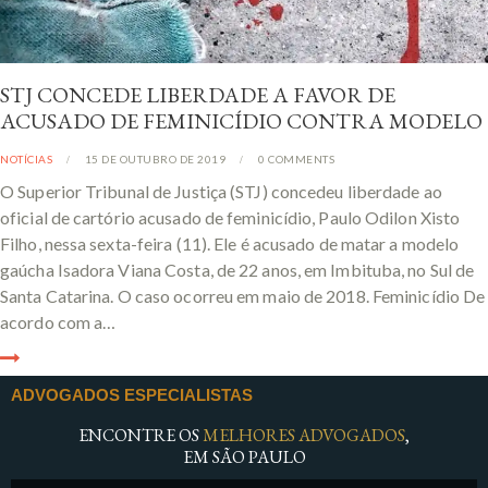
STJ CONCEDE LIBERDADE A FAVOR DE
ACUSADO DE FEMINICÍDIO CONTRA MODELO
NOTÍCIAS
15 DE OUTUBRO DE 2019
0
COMMENTS
O Superior Tribunal de Justiça (STJ) concedeu liberdade ao
oficial de cartório acusado de feminicídio, Paulo Odilon Xisto
Filho, nessa sexta-feira (11). Ele é acusado de matar a modelo
gaúcha Isadora Viana Costa, de 22 anos, em Imbituba, no Sul de
Santa Catarina. O caso ocorreu em maio de 2018. Feminicídio De
acordo com a…
ADVOGADOS ESPECIALISTAS
ENCONTRE OS
MELHORES ADVOGADOS
,
EM SÃO PAULO