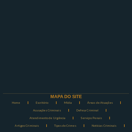
MAPA DO SITE
Home
Escritório
Mídia
Áreas de Atuações
Acusações Criminais
Defesa Criminal
Atendimento de Urgência
Serviços Penais
Artigos Criminais
Tipos de Crimes
Notícias Criminais