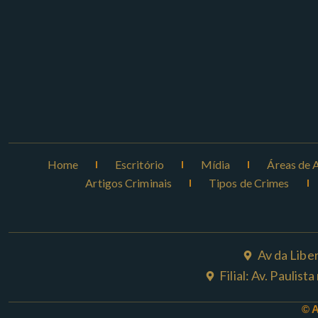
Home
Escritório
Mídia
Áreas de 
Artigos Criminais
Tipos de Crimes
Av da Libe
Filial: Av. Paulis
© 