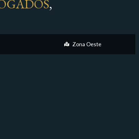
OGADOS
,
Zona Oeste