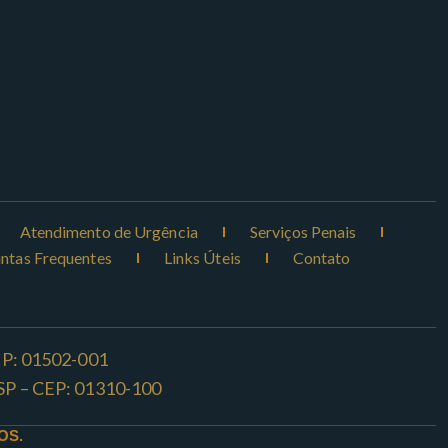
Atendimento de Urgência
Serviços Penais
ntas Frequentes
Links Úteis
Contato
CEP: 01502-001
o -SP – CEP: 01310-100
OS.