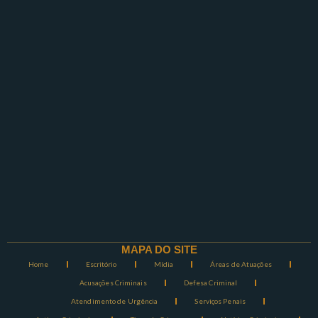
MAPA DO SITE
Home
Escritório
Mídia
Áreas de Atuações
Acusações Criminais
Defesa Criminal
Atendimento de Urgência
Serviços Penais