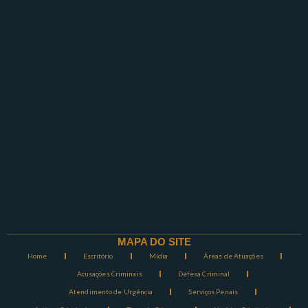
MAPA DO SITE
Home
Escritório
Mídia
Áreas de Atuações
Acusações Criminais
Defesa Criminal
Atendimento de Urgência
Serviços Penais