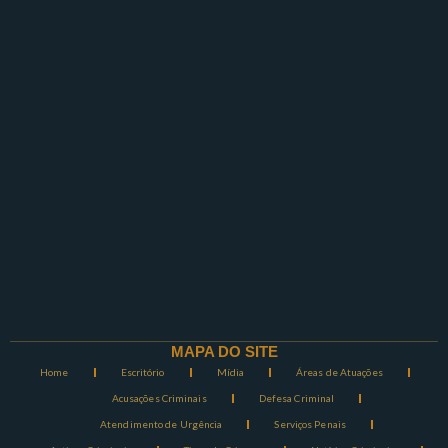
MAPA DO SITE
Home
Escritório
Mídia
Áreas de Atuações
Acusações Criminais
Defesa Criminal
Atendimento de Urgência
Serviços Penais