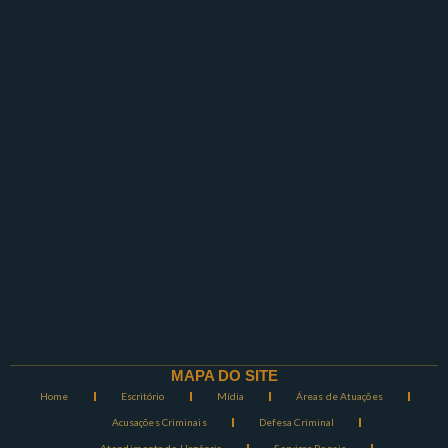
MAPA DO SITE
Home
Escritório
Mídia
Áreas de Atuações
Acusações Criminais
Defesa Criminal