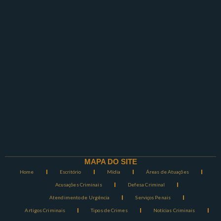
MAPA DO SITE
Home
Escritório
Mídia
Áreas de Atuações
Acusações Criminais
Defesa Criminal
Atendimento de Urgência
Serviços Penais
Artigos Criminais
Tipos de Crimes
Notícias Criminais