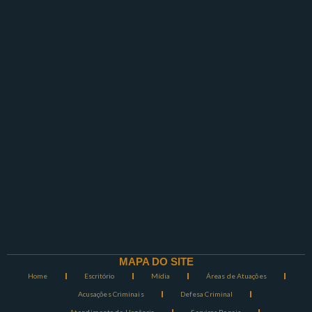
MAPA DO SITE
Home
Escritório
Mídia
Áreas de Atuações
Acusações Criminais
Defesa Criminal