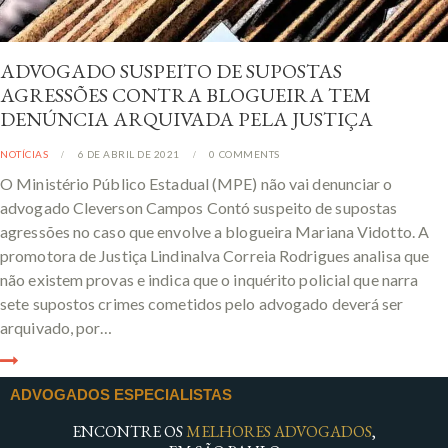
ADVOGADO SUSPEITO DE SUPOSTAS
AGRESSÕES CONTRA BLOGUEIRA TEM
DENÚNCIA ARQUIVADA PELA JUSTIÇA
NOTÍCIAS
6 DE ABRIL DE 2021
0
COMMENTS
O Ministério Público Estadual (MPE) não vai denunciar o
advogado Cleverson Campos Contó suspeito de supostas
agressões no caso que envolve a blogueira Mariana Vidotto. A
promotora de Justiça Lindinalva Correia Rodrigues analisa que
não existem provas e indica que o inquérito policial que narra
sete supostos crimes cometidos pelo advogado deverá ser
arquivado, por…
ADVOGADOS ESPECIALISTAS
ENCONTRE OS
MELHORES ADVOGADOS
,