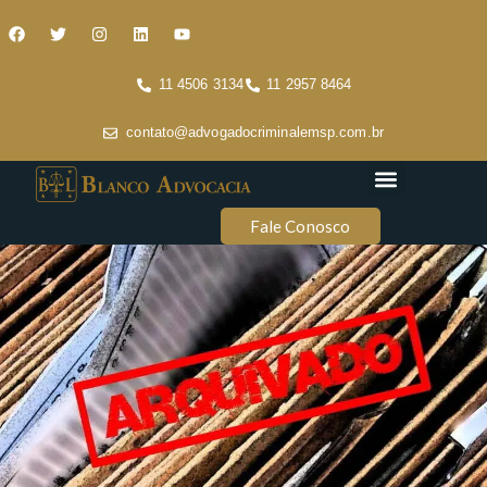
11 4506 3134
11 2957 8464
contato@advogadocriminalemsp.com.br
Áreas de atuação
Conteúdo Criminal
Fale Conosco