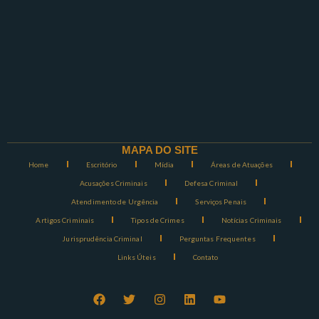
MAPA DO SITE
Home
Escritório
Mídia
Áreas de Atuações
Acusações Criminais
Defesa Criminal
Atendimento de Urgência
Serviços Penais
Artigos Criminais
Tipos de Crimes
Notícias Criminais
Jurisprudência Criminal
Perguntas Frequentes
Links Úteis
Contato