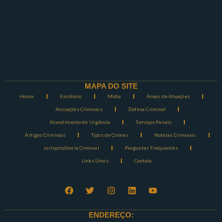
MAPA DO SITE
Home
Escritório
Mídia
Áreas de Atuações
Acusações Criminais
Defesa Criminal
Atendimento de Urgência
Serviços Penais
Artigos Criminais
Tipos de Crimes
Notícias Criminais
Jurisprudência Criminal
Perguntas Frequentes
Links Úteis
Contato
ENDEREÇO: