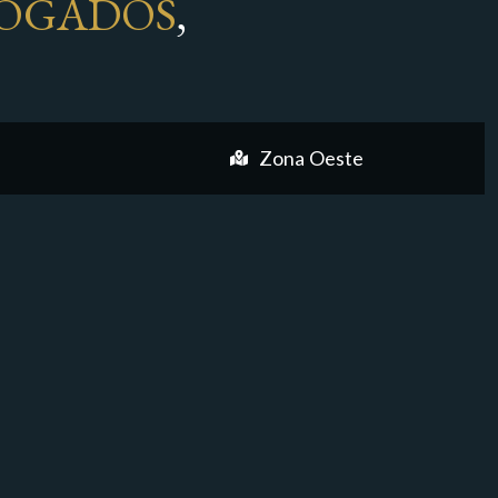
OGADOS
,
Zona Oeste