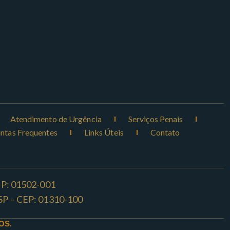
Atendimento de Urgência
Serviços Penais
ntas Frequentes
Links Úteis
Contato
CEP: 01502-001
o -SP – CEP: 01310-100
OS.