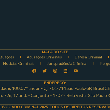
MAPA DO SITE
Atuações
Acusações Criminais
Defesa Criminal
Notícias Criminais
Jurisprudência Criminal
Pergu
ENDEREÇO:
rdade, 1000, 7º andar – Cj. 701/714 São Paulo-SP, Brasil 
ta n. 726, 17 and. – Conjunto – 1707 – Bela Vista , São Paul
ADVOGADO CRIMINAL 2025. TODOS OS DIREITOS RESERVAD