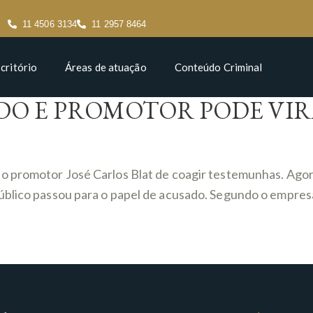
11 4506 3134
11 2957 8464
critório
Áreas de atuação
Conteúdo Criminal
DO E PROMOTOR PODE VIR
o promotor José Carlos Blat de coagir testemunhas. Agora
lico passou para o papel de acusado. Segundo o empresário