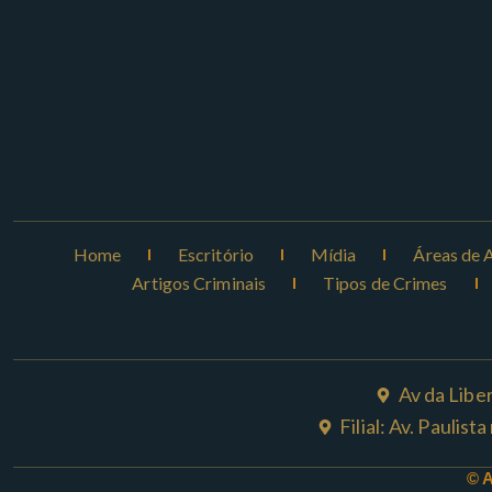
Home
Escritório
Mídia
Áreas de 
Artigos Criminais
Tipos de Crimes
Av da Libe
Filial: Av. Paulis
© 