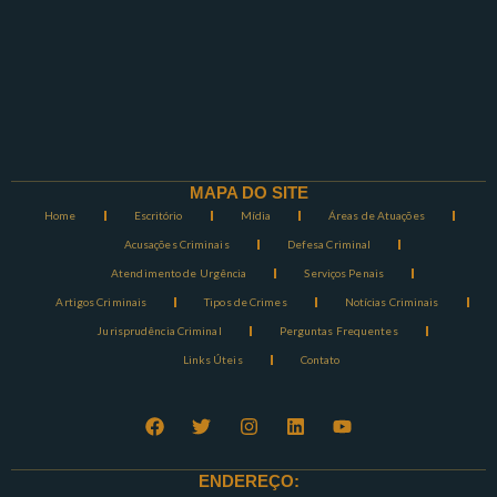
MAPA DO SITE
Home
Escritório
Mídia
Áreas de Atuações
Acusações Criminais
Defesa Criminal
Atendimento de Urgência
Serviços Penais
Artigos Criminais
Tipos de Crimes
Notícias Criminais
Jurisprudência Criminal
Perguntas Frequentes
Links Úteis
Contato
ENDEREÇO: