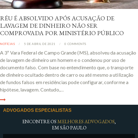
RÉU É ABSOLVIDO APÓS ACUSAÇÃO DE
LAVAGEM DE DINHEIRO NÃO SER
COMPROVADA POR MINISTÉRIO PÚBLICO
NOTÍCIAS
5 DE ABRIL DE 2021
0
COMMENTS
A 3ª Vara Federal de Campo Grande (MS), absolveu da acusação
de lavagem de dinheiro um homem e o condenou por uso de
documento falso. Com base no entendimento que, o transporte
de dinheiro ocultado dentro de carro ou até mesmo a utilização
de fundos falsos em residências pode configurar, conforme a
hipótese, lavagem. Contudo,…
ADVOGADOS ESPECIALISTAS
ENCONTRE OS
MELHORES ADVOGADOS
,
EM SÃO PAULO