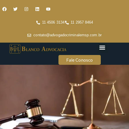
11 4506 3134
11 2957 8464
contato@advogadocriminalemsp.com.br
Áreas de atuação
Conteúdo Criminal
Fale Conosco