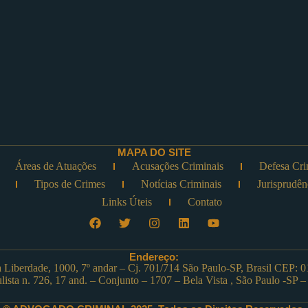
MAPA DO SITE
Áreas de Atuações
Acusações Criminais
Defesa Cri
Tipos de Crimes
Notícias Criminais
Jurisprudên
Links Úteis
Contato
Endereço:
 Liberdade, 1000, 7º andar – Cj. 701/714 São Paulo-SP, Brasil CEP: 
aulista n. 726, 17 and. – Conjunto – 1707 – Bela Vista , São Paulo -SP