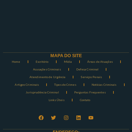
MAPA DO SITE
Home
Escritório
Mídia
Áreas de Atuações
Acusações Criminais
Defesa Criminal
Atendimento de Urgência
Serviços Penais
Artigos Criminais
Tipos de Crimes
Notícias Criminais
Jurisprudência Criminal
Perguntas Frequentes
Links Úteis
Contato