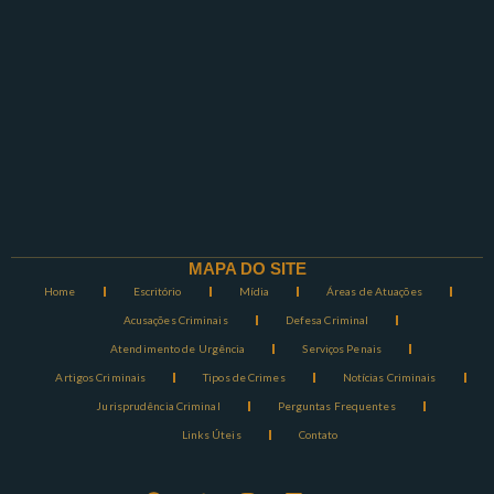
MAPA DO SITE
Home
Escritório
Mídia
Áreas de Atuações
Acusações Criminais
Defesa Criminal
Atendimento de Urgência
Serviços Penais
Artigos Criminais
Tipos de Crimes
Notícias Criminais
Jurisprudência Criminal
Perguntas Frequentes
Links Úteis
Contato