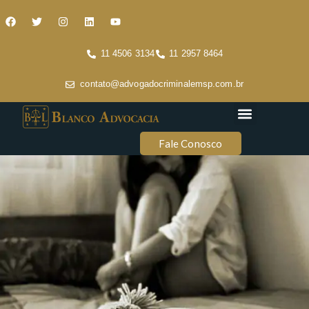
11 4506 3134
11 2957 8464
contato@advogadocriminalemsp.com.br
Áreas de atuação
Conteúdo Criminal
Fale Conosco