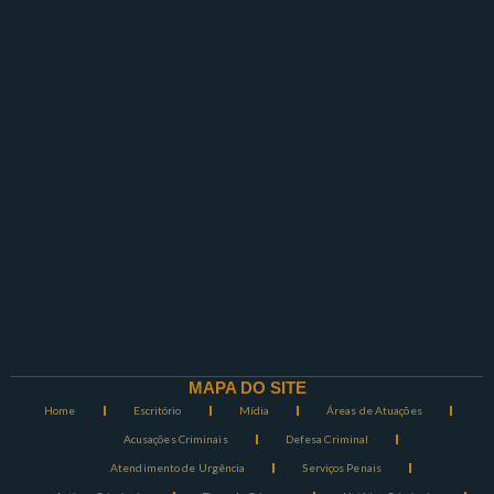
MAPA DO SITE
Home
Escritório
Mídia
Áreas de Atuações
Acusações Criminais
Defesa Criminal
Atendimento de Urgência
Serviços Penais